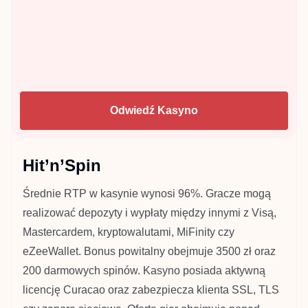
Odwiedź Kasyno
Hit’n’Spin
Średnie RTP w kasynie wynosi 96%. Gracze mogą
realizować depozyty i wypłaty między innymi z Visą,
Mastercardem, kryptowalutami, MiFinity czy
eZeeWallet. Bonus powitalny obejmuje 3500 zł oraz
200 darmowych spinów. Kasyno posiada aktywną
licencję Curacao oraz zabezpiecza klienta SSL, TLS