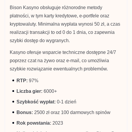
Bison Kasyno obsługuje różnorodne metody
płatności, w tym karty kredytowe, e-portfele oraz
kryptowaluty. Minimalna wypłata wynosi 50 zł, a czas
realizacji transakcji to od 0 do 1 dnia, co zapewnia
szybki dostęp do wygranych.
Kasyno oferuje wsparcie techniczne dostępne 24/7
poprzez czat na żywo oraz e-mail, co umożliwia
szybkie rozwiązanie ewentualnych problemów.
RTP:
97%
Liczba gier:
6000+
Szybkość wypłat:
0-1 dzień
Bonus:
2500 zł oraz 100 darmowych spinów
Rok powstania:
2023