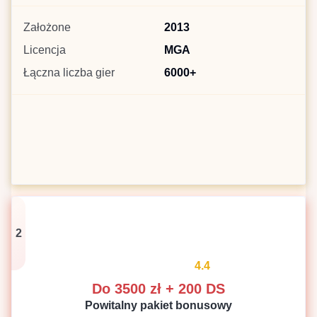
Założone
2013
Licencja
MGA
Łączna liczba gier
6000+
2
4.4
Ocena
Do 3500 zł + 200 DS
Powitalny pakiet bonusowy