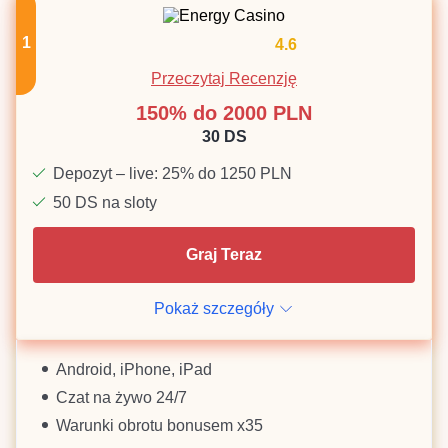
1
4.6
Ocena
Przeczytaj Recenzję
150% do 2000 PLN
30 DS
Depozyt – live: 25% do 1250 PLN
50 DS na sloty
Graj Teraz
Pokaż szczegóły
Android, iPhone, iPad
Czat na żywo 24/7
Warunki obrotu bonusem x35