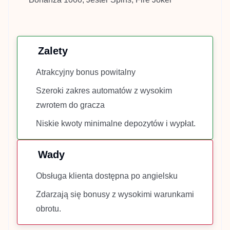
Zalety
Atrakcyjny bonus powitalny
Szeroki zakres automatów z wysokim
zwrotem do gracza
Niskie kwoty minimalne depozytów i wypłat.
Wady
Obsługa klienta dostępna po angielsku
Zdarzają się bonusy z wysokimi warunkami
obrotu.