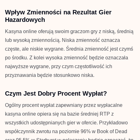
Wpływ Zmienności na Rezultat Gier
Hazardowych
Kasyna online oferują swoim graczom gry z niską, średnią
lub wysoką zmiennością. Niska zmienność oznacza
częste, ale niskie wygrane. Średnia zmienność jest czymś
po środku. Z kolei wysoka zmienność będzie oznaczała
najwyższe wygrane, przy czym częstotliwość ich
przyznawania będzie stosunkowo niska.
Czym Jest Dobry Procent Wypłat?
Ogólny procent wypłat zapewniany przez wypłacalne
kasyna online opiera się na bazie średniej RTP z
wszystkich udostępnianych gier w ofercie. Przykładowo
współczynnik zwrotu na poziomie 96% w Book of Dead