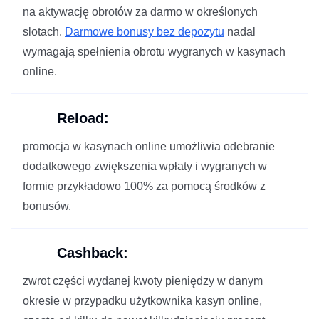
na aktywację obrotów za darmo w określonych
slotach.
Darmowe bonusy bez depozytu
nadal
wymagają spełnienia obrotu wygranych w kasynach
online.
Reload:
promocja w kasynach online umożliwia odebranie
dodatkowego zwiększenia wpłaty i wygranych w
formie przykładowo 100% za pomocą środków z
bonusów.
Cashback:
zwrot części wydanej kwoty pieniędzy w danym
okresie w przypadku użytkownika kasyn online,