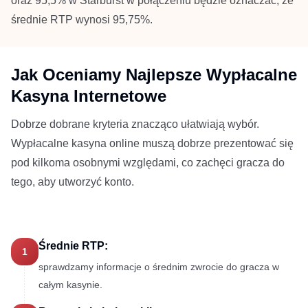
oraz 95,5% w Starburst w połączeniu będzie oznaczać, że
średnie RTP wynosi 95,75%.
Jak Oceniamy Najlepsze Wypłacalne
Kasyna Internetowe
Dobrze dobrane kryteria znacząco ułatwiają wybór.
Wypłacalne kasyna online muszą dobrze prezentować się
pod kilkoma osobnymi względami, co zachęci gracza do
tego, aby utworzyć konto.
Średnie RTP:
1
sprawdzamy informacje o średnim zwrocie do gracza w
całym kasynie.