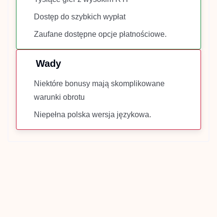
Dostęp do szybkich wypłat
Zaufane dostępne opcje płatnościowe.
Wady
Niektóre bonusy mają skomplikowane
warunki obrotu
Niepełna polska wersja językowa.