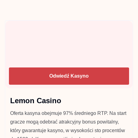
Odwiedź Kasyno
Lemon Casino
Oferta kasyna obejmuje 97% średniego RTP. Na start
gracze mogą odebrać atrakcyjny bonus powitalny,
który gwarantuje kasyno, w wysokości sto procentów