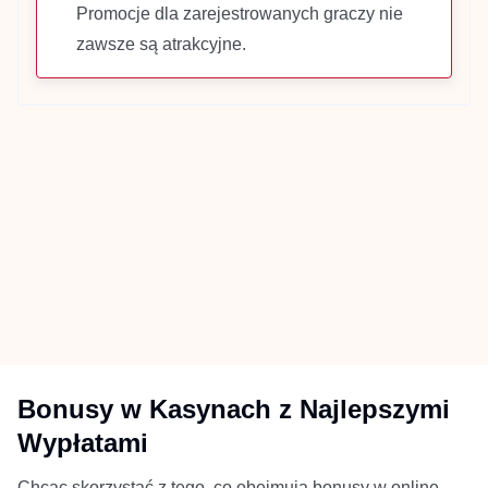
Promocje dla zarejestrowanych graczy nie
zawsze są atrakcyjne.
Bonusy w Kasynach z Najlepszymi
Wypłatami
Chcąc skorzystać z tego, co obejmują bonusy w online