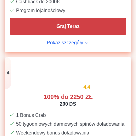
Cashback do 2000€
Program lojalnościowy
Graj Teraz
Pokaż szczegóły
4
4.4
Ocena
100% do 2250 ZŁ
200 DS
1 Bonus Crab
50 tygodniowych darmowych spinów doładowania
Weekendowy bonus doładowania