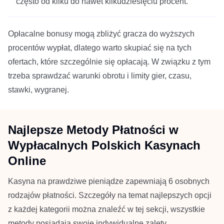
często od kilku do nawet kilkudziesięciu procent.
Opłacalne bonusy mogą zbliżyć gracza do wyższych
procentów wypłat, dlatego warto skupiać się na tych
ofertach, które szczególnie się opłacają. W związku z tym
trzeba sprawdzać warunki obrotu i limity gier, czasu,
stawki, wygranej.
Najlepsze Metody Płatności w
Wypłacalnych Polskich Kasynach
Online
Kasyna na prawdziwe pieniądze zapewniają 6 osobnych
rodzajów płatności. Szczegóły na temat najlepszych opcji
z każdej kategorii można znaleźć w tej sekcji, wszystkie
metody posiadają swoje indywidualne zalety.