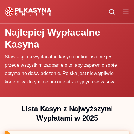
Najlepiej Wypłacalne
Kasyna
Stawiając na wypłacalne kasyno online, istotne jest
przede wszystkim zadbanie o to, aby zapewnić sobie
optymalne doświadczenie. Polska jest niewątpliwie
krajem, w którym nie brakuje atrakcyjnych serwisów
hazardowych. Niektóre z nich są jednak lepszym wyborem
i to właśnie tego rodzaju platformy opisujemy poniżej.
Dowiedz się wszystkiego o najlepiej wypłacalnych
Lista Kasyn z Najwyższymi
kasynach i wybierz optymalne rozwiązanie dla siebie!
Wypłatami w 2025