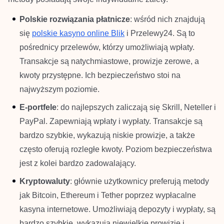
Polskie rozwiązania płatnicze
: wśród nich znajdują
się
polskie kasyno online Blik
i Przelewy24. Są to
pośrednicy przelewów, którzy umożliwiają wpłaty.
Transakcje są natychmiastowe, prowizje zerowe, a
kwoty przystępne. Ich bezpieczeństwo stoi na
najwyższym poziomie.
E-portfele
: do najlepszych zaliczają się Skrill, Neteller i
PayPal. Zapewniają wpłaty i wypłaty. Transakcje są
bardzo szybkie, wykazują niskie prowizje, a także
często oferują rozległe kwoty. Poziom bezpieczeństwa
jest z kolei bardzo zadowalający.
Kryptowaluty
: głównie użytkownicy preferują metody
jak Bitcoin, Ethereum i Tether poprzez wypłacalne
kasyna internetowe. Umożliwiają depozyty i wypłaty, są
bardzo szybkie, wykazują niewielkie prowizje i